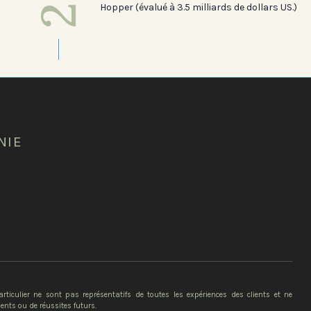
Hopper (évalué à 3.5 milliards de dollars US.)
NIE
ticulier ne sont pas représentatifs de toutes les expériences des clients et ne
nts ou de réussites futurs.