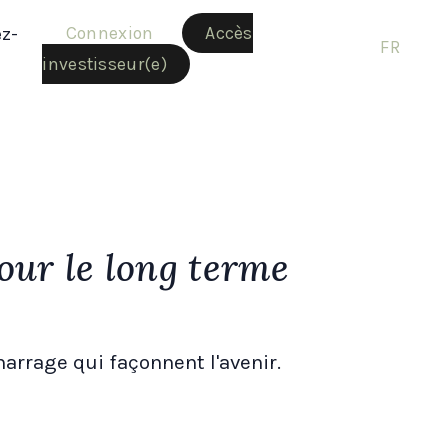
Connexion
Accès
ez-
FR
investisseur(e)
our le long terme
rrage qui façonnent l'avenir.