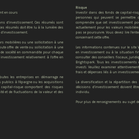
Risque
ent en cours
Investir dans des fonds de capital-ris
personnes qui peuvent se permettre de
ons d’investissement. Ces résumés sont
comprendre que cet investissement pour
ces résumés doit être lu à la lumière des
actuellement pour les valeurs mobilières
 d’investissement.
pas se poursuivre. Vous devez lire l’ent
concernant cette offre.
urs mobilières ou une sollicitation à une
ute offre de vente ou sollicitation à une
Les informations contenues sur le site
te de société en commandite pour chaque
en investissement ou à la situation fina
 investissement relativement à l’offre en
consulter des conseillers fiscaux, jurid
Brightspark. Tous les investissements c
investi. Veuillez examiner attentivement
frais et dépenses liés à un investissemen
outes les entreprises en démarrage ne
 publics à l’épargne ou les acquisitions
La diversification et la répartition de
capital-risque comportent des risques
décisions d’investissement doivent être
ité et de fluctuations de la valeur et des
individu.
Pour plus de renseignements au sujet des