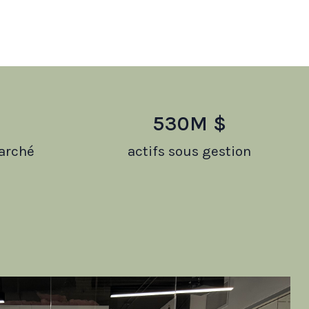
530
M $
arché
actifs sous gestion