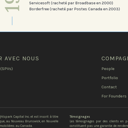
Servicesoft (racheté par Broadbase en 2000)
Borderfree (racheté par Postes Canada en 2003)
R AVEC NOUS
COMPAG
 (SPVs)
People
Portfolio
Contact
For Founders
tspark Capital Inc. et est inscrit à titre
Témoignages
ique, au Nouveau Brunswick, en Nouvelle
Les témoignages par des clients en par
 mobilières au Canada.
constituent pas une garantie de rendeme