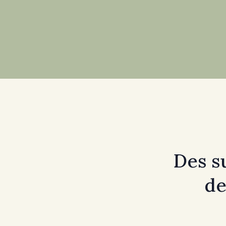
Des s
de