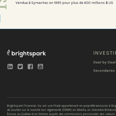
Vendue à Symantec en 1995 pour plus de 400 millions $ US
INVESTI
Deal-by-Deal
Secondaires
Brightspark Financial, Inc. est une filiale appartenant en propriété exclusive à Brigh
de courtier sur le marché non réglementé (CMNR) en Alberta, en Colombie-Britann
Écosse, au Québec et en Ontario auprès des commissions provinciales des valeurs