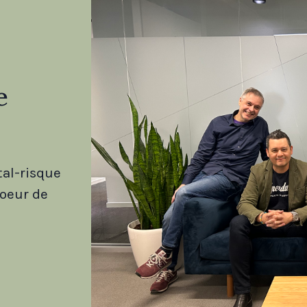
e
tal-risque
coeur de