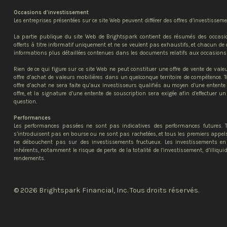
Occasions d’investissement
Les entreprises présentées sur ce site Web peuvent différer des offres d’investissem
La partie publique du site Web de Brightspark contient des résumés des occasi
offerts à titre informatif uniquement et ne se veulent pas exhaustifs, et chacun de 
informations plus détaillées contenues dans les documents relatifs aux occasions
Rien de ce qui figure sur ce site Web ne peut constituer une offre de vente de vale
offre d’achat de valeurs mobilières dans un quelconque territoire de compétence. To
offre d’achat ne sera faite qu’aux investisseurs qualifiés au moyen d’une enten
offre, et la signature d’une entente de souscription sera exigée afin d’effectuer un
question.
Performances
Les performances passées ne sont pas indicatives des performances futures. T
s’introduisent pas en bourse ou ne sont pas rachetées, et tous les premiers appels
ne débouchent pas sur des investissements fructueux. Les investissements en 
inhérents, notamment le risque de perte de la totalité de l’investissement, d’illiquid
rendements.
© 2026 Brightspark Financial, Inc. Tous droits réservés.