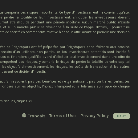
que comporte des risques importants. Ce type d’investissement ne convient qu’aux
 perdre la totalité de leur investissement. En outre, les investisseurs doivent
rait être illiquide pendant une période indéfinie. Aucun marché public n’existe
, et si un marché public se développe à la suite de l’appel d’offres, il pourrait ne
ente de société en commandite relative à chaque offre avant de prendre une décision
 Web de Brightspark ont été préparées par Brightspark sans référence aux besoins
ncière d’un utilisateur en particulier. Les investisseurs potentiels sont invités à
iques et financiers qualifiés avant d’effectuer tout investissement dans une offre de
omportent des risques, y compris le risque de perdre la totalité de votre capital
 les objectifs d’investissement, les risques, les coûts de transaction et les autres
t avant de décider d’investir.
s actifs n’assurent pas des bénéfices et ne garantissent pas contre les pertes. Les
 fondées sur les objectifs, l’horizon temporel et la tolérance au risque de chaque
 risques, cliquez ici
Terms of Use
Privacy Policy
Francais
HAUT