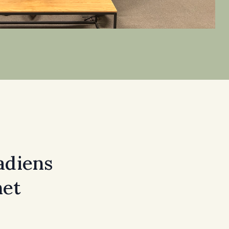
adiens
net