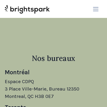
Nos bureaux
Montréal
Espace CDPQ
3 Place Ville-Marie, Bureau 12350
Montreal, QC H3B 0E7